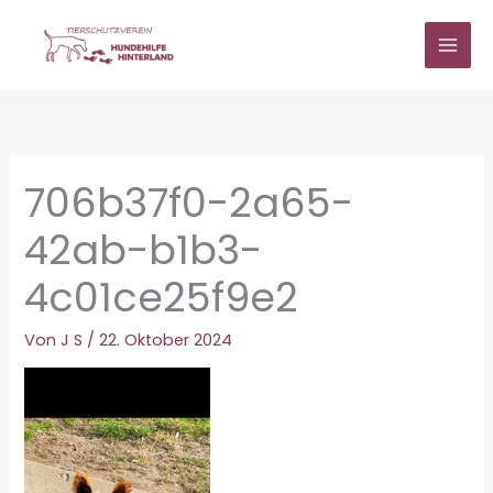
Zum
Inhalt
springen
706b37f0-2a65-
42ab-b1b3-
4c01ce25f9e2
Von
J S
/
22. Oktober 2024