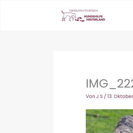
Zum
Inhalt
springen
IMG_22
Von
J S
/
13. Oktobe